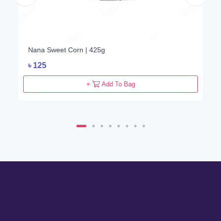
Nana Sweet Corn | 425g
৳
125
+
Add To Bag