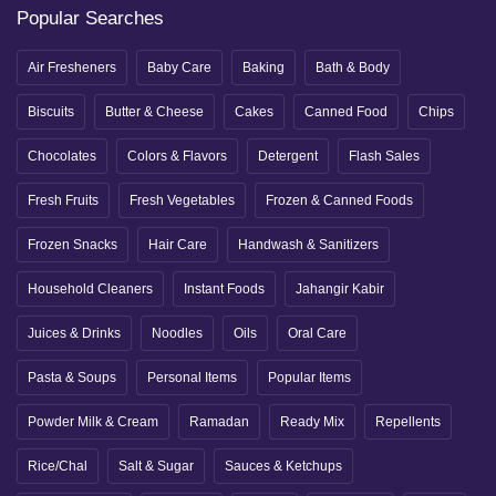
Popular Searches
Air Fresheners
Baby Care
Baking
Bath & Body
Biscuits
Butter & Cheese
Cakes
Canned Food
Chips
Chocolates
Colors & Flavors
Detergent
Flash Sales
Fresh Fruits
Fresh Vegetables
Frozen & Canned Foods
Frozen Snacks
Hair Care
Handwash & Sanitizers
Household Cleaners
Instant Foods
Jahangir Kabir
Juices & Drinks
Noodles
Oils
Oral Care
Pasta & Soups
Personal Items
Popular Items
Powder Milk & Cream
Ramadan
Ready Mix
Repellents
Rice/Chal
Salt & Sugar
Sauces & Ketchups