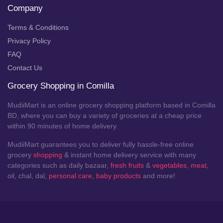
Company
Terms & Conditions
Privacy Policy
FAQ
Contact Us
Grocery Shopping in Comilla
MudiiMart is an online grocery shopping platform based in Comilla
BD, where you can buy a variety of groceries at a cheap price
within 90 minutes of home delivery.
MudiiMart guarantees you to deliver fully hassle-free online
grocery
shopping
& instant home delivery service with many
categories such as daily bazaar,
fresh fruits
&
vegetables
,
meat
,
oil, chal, dal,
personal care
,
baby products
and more!