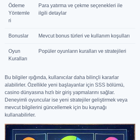
Ödeme
Para yatırma ve çekme seçenekleri ile
Yöntemle
ilgili detaylar
ri
Bonuslar
Mevcut bonus türleri ve kullanım koşulları
Oyun
Popüler oyunların kuralları ve stratejileri
Kuralları
Bu bilgiler ışığında, kullanıcılar daha bilinçli kararlar
alabilirler. Özellikle yeni başlayanlar için SSS bölümü,
casino dünyasına hızlı bir giriş yapmalarını sağlar.
Deneyimli oyuncular ise yeni stratejiler geliştirmek veya
mevcut bilgilerini güncellemek için bu kaynağı
kullanabilirler.