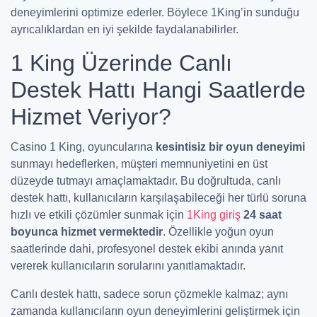
deneyimlerini optimize ederler. Böylece 1King’in sunduğu
ayrıcalıklardan en iyi şekilde faydalanabilirler.
1 King Üzerinde Canlı
Destek Hattı Hangi Saatlerde
Hizmet Veriyor?
Casino 1 King, oyuncularına
kesintisiz bir oyun deneyimi
sunmayı hedeflerken, müşteri memnuniyetini en üst
düzeyde tutmayı amaçlamaktadır. Bu doğrultuda, canlı
destek hattı, kullanıcıların karşılaşabileceği her türlü soruna
hızlı ve etkili çözümler sunmak için
1King giriş
24 saat
boyunca hizmet vermektedir
. Özellikle yoğun oyun
saatlerinde dahi, profesyonel destek ekibi anında yanıt
vererek kullanıcıların sorularını yanıtlamaktadır.
Canlı destek hattı, sadece sorun çözmekle kalmaz; aynı
zamanda kullanıcıların oyun deneyimlerini geliştirmek için