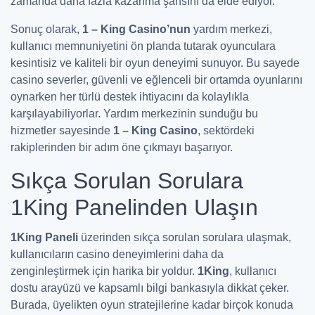
zamanda daha fazla kazanma şansını da elde ediyor.
Sonuç olarak,
1 – King Casino’nun
yardım merkezi,
kullanıcı memnuniyetini ön planda tutarak oyunculara
kesintisiz ve kaliteli bir oyun deneyimi sunuyor. Bu sayede
casino severler, güvenli ve eğlenceli bir ortamda oyunlarını
oynarken her türlü destek ihtiyacını da kolaylıkla
karşılayabiliyorlar. Yardım merkezinin sunduğu bu
hizmetler sayesinde
1 – King Casino
, sektördeki
rakiplerinden bir adım öne çıkmayı başarıyor.
Sıkça Sorulan Sorulara
1King Panelinden Ulaşın
1King Paneli
üzerinden sıkça sorulan sorulara ulaşmak,
kullanıcıların casino deneyimlerini daha da
zenginleştirmek için harika bir yoldur.
1King
, kullanıcı
dostu arayüzü ve kapsamlı bilgi bankasıyla dikkat çeker.
Burada, üyelikten oyun stratejilerine kadar birçok konuda