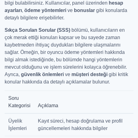
bilgi bulabilirsiniz. Kullanıcılar, panel üzerinden
hesap
ayarları
,
ödeme yöntemleri
ve
bonuslar
gibi konularda
detaylı bilgilere erişebilirler.
Sıkça Sorulan Sorular (SSS)
bölümü, kullanıcıların en
çok merak ettiği konuları kapsar ve bu sayede zaman
kaybetmeden ihtiyaç duydukları bilgilere ulaşmalarını
sağlar. Örneğin, bir oyuncu ödeme yöntemleri hakkında
bilgi almak istediğinde, bu bölümde hangi yöntemlerin
mevcut olduğunu ve işlem sürelerini kolayca öğrenebilir.
Ayrıca,
güvenlik önlemleri
ve
müşteri desteği
gibi kritik
konular hakkında da detaylı açıklamalar bulunur.
Soru
Kategorisi
Açıklama
Üyelik
Kayıt süreci, hesap doğrulama ve profil
İşlemleri
güncellemeleri hakkında bilgiler