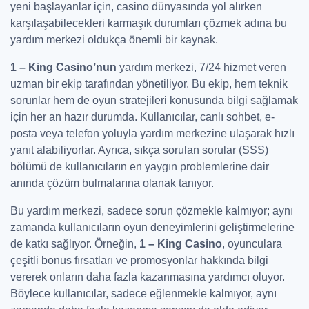
yeni başlayanlar için, casino dünyasında yol alırken
karşılaşabilecekleri karmaşık durumları çözmek adına bu
yardım merkezi oldukça önemli bir kaynak.
1 – King Casino’nun
yardım merkezi, 7/24 hizmet veren
uzman bir ekip tarafından yönetiliyor. Bu ekip, hem teknik
sorunlar hem de oyun stratejileri konusunda bilgi sağlamak
için her an hazır durumda. Kullanıcılar, canlı sohbet, e-
posta veya telefon yoluyla yardım merkezine ulaşarak hızlı
yanıt alabiliyorlar. Ayrıca, sıkça sorulan sorular (SSS)
bölümü de kullanıcıların en yaygın problemlerine dair
anında çözüm bulmalarına olanak tanıyor.
Bu yardım merkezi, sadece sorun çözmekle kalmıyor; aynı
zamanda kullanıcıların oyun deneyimlerini geliştirmelerine
de katkı sağlıyor. Örneğin,
1 – King Casino
, oyunculara
çeşitli bonus fırsatları ve promosyonlar hakkında bilgi
vererek onların daha fazla kazanmasına yardımcı oluyor.
Böylece kullanıcılar, sadece eğlenmekle kalmıyor, aynı