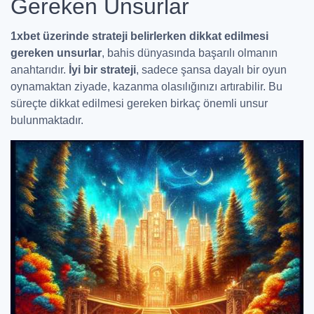
Gereken Unsurlar
1xbet üzerinde strateji belirlerken dikkat edilmesi
gereken unsurlar
, bahis dünyasında başarılı olmanın
anahtarıdır.
İyi bir strateji
, sadece şansa dayalı bir oyun
oynamaktan ziyade, kazanma olasılığınızı artırabilir. Bu
süreçte dikkat edilmesi gereken birkaç önemli unsur
bulunmaktadır.