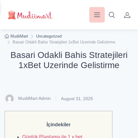
MudiiMart
Uncategorized
Basari Odakli Bahis Stratejileri 1xBet Uzerinde Gelistirme
Basari Odakli Bahis Stratejileri
1xBet Uzerinde Gelistirme
MudiiMart Admin
August 31, 2025
İçindekiler
Günlük Planlama ile 1 x bet