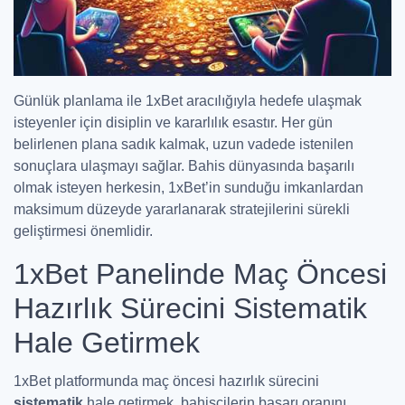
Günlük planlama ile 1xBet aracılığıyla hedefe ulaşmak
isteyenler için disiplin ve kararlılık esastır. Her gün
belirlenen plana sadık kalmak, uzun vadede istenilen
sonuçlara ulaşmayı sağlar. Bahis dünyasında başarılı
olmak isteyen herkesin, 1xBet’in sunduğu imkanlardan
maksimum düzeyde yararlanarak stratejilerini sürekli
geliştirmesi önemlidir.
1xBet Panelinde Maç Öncesi
Hazırlık Sürecini Sistematik
Hale Getirmek
1xBet platformunda maç öncesi hazırlık sürecini
sistematik
hale getirmek, bahisçilerin başarı oranını