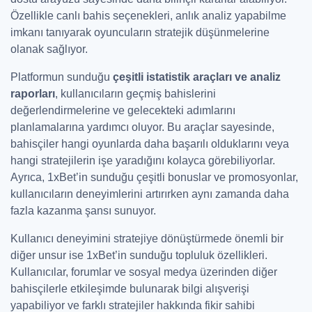
Özellikle canlı bahis seçenekleri, anlık analiz yapabilme
imkanı tanıyarak oyuncuların stratejik düşünmelerine
olanak sağlıyor.
Platformun sunduğu
çeşitli istatistik araçları ve analiz
raporları
, kullanıcıların geçmiş bahislerini
değerlendirmelerine ve gelecekteki adımlarını
planlamalarına yardımcı oluyor. Bu araçlar sayesinde,
bahisçiler hangi oyunlarda daha başarılı olduklarını veya
hangi stratejilerin işe yaradığını kolayca görebiliyorlar.
Ayrıca, 1xBet’in sunduğu çeşitli bonuslar ve promosyonlar,
kullanıcıların deneyimlerini artırırken aynı zamanda daha
fazla kazanma şansı sunuyor.
Kullanıcı deneyimini stratejiye dönüştürmede önemli bir
diğer unsur ise 1xBet’in sunduğu topluluk özellikleri.
Kullanıcılar, forumlar ve sosyal medya üzerinden diğer
bahisçilerle etkileşimde bulunarak bilgi alışverişi
yapabiliyor ve farklı stratejiler hakkında fikir sahibi