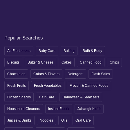
Popular Searches
Air Fresheners
Baby Care
Baking
Bath & Body
Biscuits
Butter & Cheese
Cakes
Canned Food
Chips
Chocolates
Colors & Flavors
Detergent
Flash Sales
Fresh Fruits
Fresh Vegetables
Frozen & Canned Foods
Frozen Snacks
Hair Care
Handwash & Sanitizers
Household Cleaners
Instant Foods
Jahangir Kabir
Juices & Drinks
Noodles
Oils
Oral Care