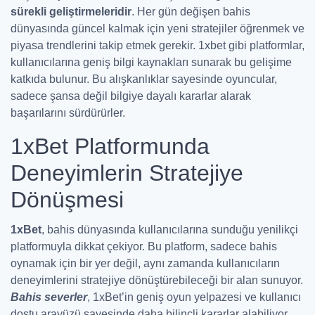
sürekli geliştirmeleridir
. Her gün değişen bahis
dünyasında güncel kalmak için yeni stratejiler öğrenmek ve
piyasa trendlerini takip etmek gerekir. 1xbet gibi platformlar,
kullanıcılarına geniş bilgi kaynakları sunarak bu gelişime
katkıda bulunur. Bu alışkanlıklar sayesinde oyuncular,
sadece şansa değil bilgiye dayalı kararlar alarak
başarılarını sürdürürler.
1xBet Platformunda
Deneyimlerin Stratejiye
Dönüşmesi
1xBet
, bahis dünyasında kullanıcılarına sunduğu yenilikçi
platformuyla dikkat çekiyor. Bu platform, sadece bahis
oynamak için bir yer değil, aynı zamanda kullanıcıların
deneyimlerini stratejiye dönüştürebileceği bir alan sunuyor.
Bahis severler
, 1xBet’in geniş oyun yelpazesi ve kullanıcı
dostu arayüzü sayesinde daha bilinçli kararlar alabiliyor.