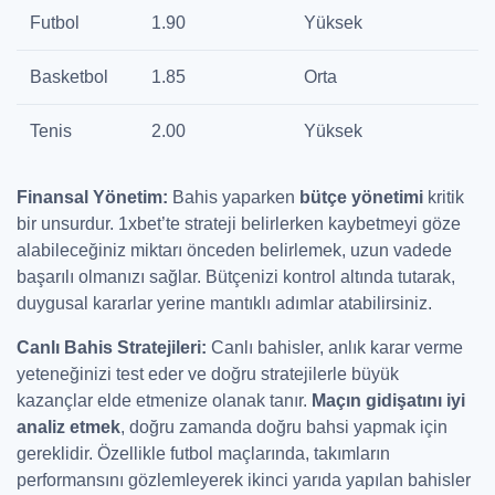
Futbol
1.90
Yüksek
Basketbol
1.85
Orta
Tenis
2.00
Yüksek
Finansal Yönetim:
Bahis yaparken
bütçe yönetimi
kritik
bir unsurdur. 1xbet’te strateji belirlerken kaybetmeyi göze
alabileceğiniz miktarı önceden belirlemek, uzun vadede
başarılı olmanızı sağlar. Bütçenizi kontrol altında tutarak,
duygusal kararlar yerine mantıklı adımlar atabilirsiniz.
Canlı Bahis Stratejileri:
Canlı bahisler, anlık karar verme
yeteneğinizi test eder ve doğru stratejilerle büyük
kazançlar elde etmenize olanak tanır.
Maçın gidişatını iyi
analiz etmek
, doğru zamanda doğru bahsi yapmak için
gereklidir. Özellikle futbol maçlarında, takımların
performansını gözlemleyerek ikinci yarıda yapılan bahisler