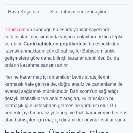
Hava Koşulları
Skor tahminlerini zorlaştırır
Bahiscom
‘un sunduğu bu esnek yapılar sayesinde
kullanıcılar, maç sırasında yaşanan olaylara hızlıca tepki
verebilir.
Canlı bahislerin popülaritesi
, bu esneklikten
kaynaklanmaktadır; çünkü bahisçiler Bahiscom anlık
gelişmelere göre daha bilinçli kararlar alabilirler. Bu da
onların kazanma şansını artırır.
Her ne kadar maç içi dinamikler bahis stratejilerini
karmaşık hale getirse de, doğru analiz ve zamanlama ile
avantaj sağlamak mümkündür. Bahiscom’un sağladığı
detaylı istatistikler ve analiz araçları, kullanıcıların bu
karmaşıklığın üstesinden gelmesine yardımcı olur. Bu
nedenle, iyi bir analiz yeteneği ve hızlı karar verme becerisi
olan bahisçiler için maç içi dinamikler büyük fırsatlar sunar.