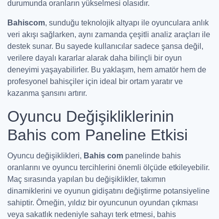
durumunda oranların yükselmesi olasıdır.
Bahiscom
, sunduğu teknolojik altyapı ile oyunculara anlık
veri akışı sağlarken, aynı zamanda çeşitli analiz araçları ile
destek sunar. Bu sayede kullanıcılar sadece şansa değil,
verilere dayalı kararlar alarak daha bilinçli bir oyun
deneyimi yaşayabilirler. Bu yaklaşım, hem amatör hem de
profesyonel bahisçiler için ideal bir ortam yaratır ve
kazanma şansını artırır.
Oyuncu Değişikliklerinin
Bahis com Paneline Etkisi
Oyuncu değişiklikleri,
Bahis com
panelinde bahis
oranlarını ve oyuncu tercihlerini önemli ölçüde etkileyebilir.
Maç sırasında yapılan bu değişiklikler, takımın
dinamiklerini ve oyunun gidişatını değiştirme potansiyeline
sahiptir. Örneğin, yıldız bir oyuncunun oyundan çıkması
veya sakatlık nedeniyle sahayı terk etmesi, bahis