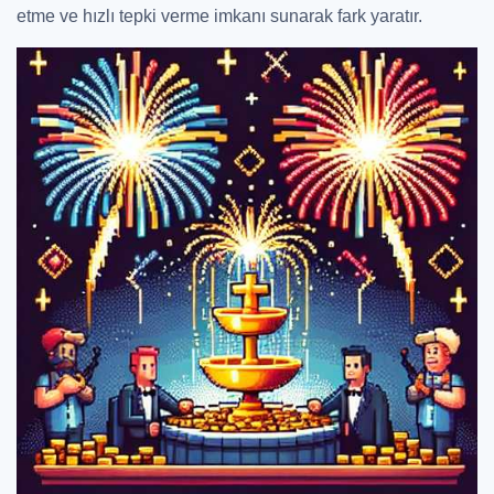
etme ve hızlı tepki verme imkanı sunarak fark yaratır.