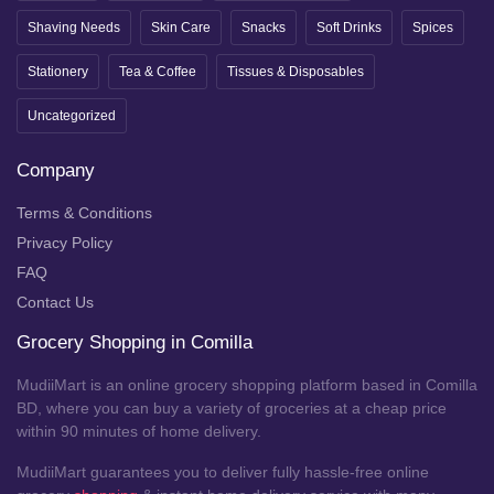
Shaving Needs
Skin Care
Snacks
Soft Drinks
Spices
Stationery
Tea & Coffee
Tissues & Disposables
Uncategorized
Company
Terms & Conditions
Privacy Policy
FAQ
Contact Us
Grocery Shopping in Comilla
MudiiMart is an online grocery shopping platform based in Comilla
BD, where you can buy a variety of groceries at a cheap price
within 90 minutes of home delivery.
MudiiMart guarantees you to deliver fully hassle-free online