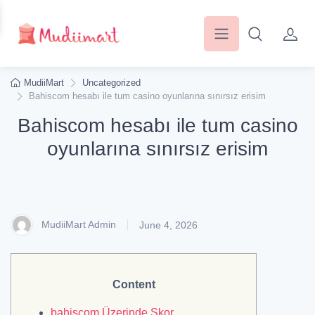
MudiiMart
Uncategorized
Bahiscom hesabı ile tum casino oyunlarına sınırsız erisim
Bahiscom hesabı ile tum casino
oyunlarına sınırsız erisim
MudiiMart Admin
June 4, 2026
Content
bahiscom Üzerinde Skor