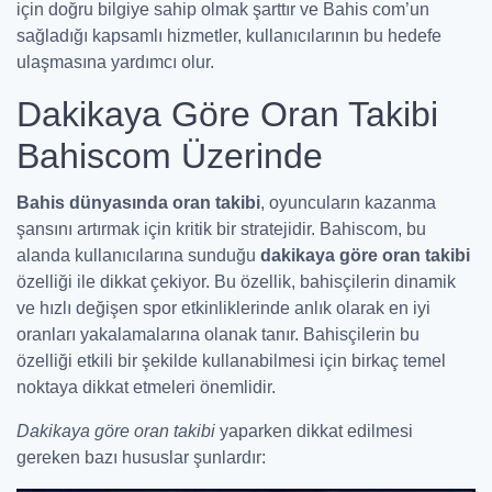
için doğru bilgiye sahip olmak şarttır ve Bahis com’un
sağladığı kapsamlı hizmetler, kullanıcılarının bu hedefe
ulaşmasına yardımcı olur.
Dakikaya Göre Oran Takibi
Bahiscom Üzerinde
Bahis dünyasında oran takibi
, oyuncuların kazanma
şansını artırmak için kritik bir stratejidir. Bahiscom, bu
alanda kullanıcılarına sunduğu
dakikaya göre oran takibi
özelliği ile dikkat çekiyor. Bu özellik, bahisçilerin dinamik
ve hızlı değişen spor etkinliklerinde anlık olarak en iyi
oranları yakalamalarına olanak tanır. Bahisçilerin bu
özelliği etkili bir şekilde kullanabilmesi için birkaç temel
noktaya dikkat etmeleri önemlidir.
Dakikaya göre oran takibi
yaparken dikkat edilmesi
gereken bazı hususlar şunlardır: