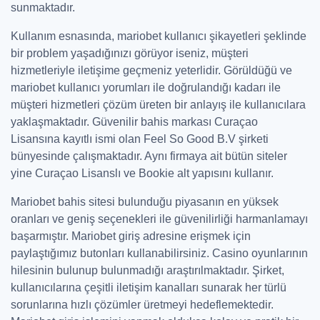
sunmaktadır.
Kullanım esnasında, mariobet kullanıcı şikayetleri şeklinde
bir problem yaşadığınızı görüyor iseniz, müşteri
hizmetleriyle iletişime geçmeniz yeterlidir. Görüldüğü ve
mariobet kullanıcı yorumları ile doğrulandığı kadarı ile
müşteri hizmetleri çözüm üreten bir anlayış ile kullanıcılara
yaklaşmaktadır. Güvenilir bahis markası Curaçao
Lisansına kayıtlı ismi olan Feel So Good B.V şirketi
bünyesinde çalışmaktadır. Aynı firmaya ait bütün siteler
yine Curaçao Lisanslı ve Bookie alt yapısını kullanır.
Mariobet bahis sitesi bulunduğu piyasanın en yüksek
oranları ve geniş seçenekleri ile güvenilirliği harmanlamayı
başarmıştır. Mariobet giriş adresine erişmek için
paylaştığımız butonları kullanabilirsiniz. Casino oyunlarının
hilesinin bulunup bulunmadığı araştırılmaktadır. Şirket,
kullanıcılarına çeşitli iletişim kanalları sunarak her türlü
sorunlarına hızlı çözümler üretmeyi hedeflemektedir.