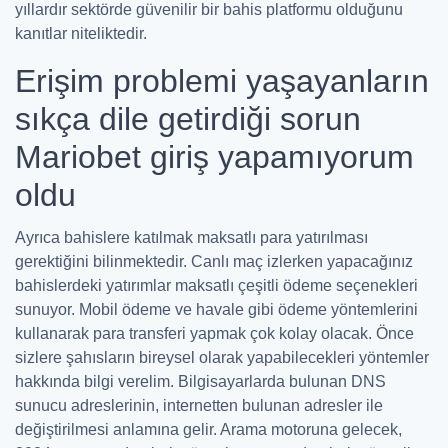
yıllardır sektörde güvenilir bir bahis platformu olduğunu
kanıtlar niteliktedir.
Erişim problemi yaşayanların
sıkça dile getirdiği sorun
Mariobet giriş yapamıyorum
oldu
Ayrıca bahislere katılmak maksatlı para yatırılması
gerektiğini bilinmektedir. Canlı maç izlerken yapacağınız
bahislerdeki yatırımlar maksatlı çeşitli ödeme seçenekleri
sunuyor. Mobil ödeme ve havale gibi ödeme yöntemlerini
kullanarak para transferi yapmak çok kolay olacak. Önce
sizlere şahısların bireysel olarak yapabilecekleri yöntemler
hakkında bilgi verelim. Bilgisayarlarda bulunan DNS
sunucu adreslerinin, internetten bulunan adresler ile
değiştirilmesi anlamına gelir. Arama motoruna gelecek,