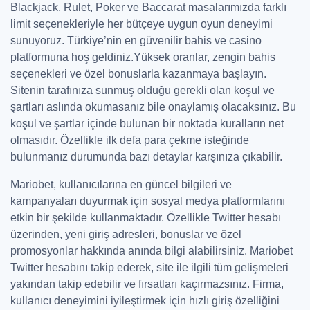
Blackjack, Rulet, Poker ve Baccarat masalarımızda farklı
limit seçenekleriyle her bütçeye uygun oyun deneyimi
sunuyoruz. Türkiye’nin en güvenilir bahis ve casino
platformuna hoş geldiniz.Yüksek oranlar, zengin bahis
seçenekleri ve özel bonuslarla kazanmaya başlayın.
Sitenin tarafınıza sunmuş olduğu gerekli olan koşul ve
şartları aslında okumasanız bile onaylamış olacaksınız. Bu
koşul ve şartlar içinde bulunan bir noktada kuralların net
olmasıdır. Özellikle ilk defa para çekme isteğinde
bulunmanız durumunda bazı detaylar karşınıza çıkabilir.
Mariobet, kullanıcılarına en güncel bilgileri ve
kampanyaları duyurmak için sosyal medya platformlarını
etkin bir şekilde kullanmaktadır. Özellikle Twitter hesabı
üzerinden, yeni giriş adresleri, bonuslar ve özel
promosyonlar hakkında anında bilgi alabilirsiniz. Mariobet
Twitter hesabını takip ederek, site ile ilgili tüm gelişmeleri
yakından takip edebilir ve fırsatları kaçırmazsınız. Firma,
kullanıcı deneyimini iyileştirmek için hızlı giriş özelliğini