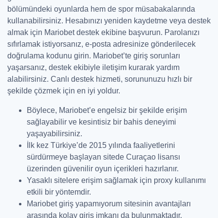
bölümündeki oyunlarda hem de spor müsabakalarında
kullanabilirsiniz. Hesabınızı yeniden kaydetme veya destek
almak için Mariobet destek ekibine başvurun. Parolanızı
sıfırlamak istiyorsanız, e-posta adresinize gönderilecek
doğrulama kodunu girin. Mariobet’te giriş sorunları
yaşarsanız, destek ekibiyle iletişim kurarak yardım
alabilirsiniz. Canlı destek hizmeti, sorununuzu hızlı bir
şekilde çözmek için en iyi yoldur.
Böylece, Mariobet’e engelsiz bir şekilde erişim
sağlayabilir ve kesintisiz bir bahis deneyimi
yaşayabilirsiniz.
İlk kez Türkiye’de 2015 yılında faaliyetlerini
sürdürmeye başlayan sitede Curaçao lisansı
üzerinden güvenilir oyun içerikleri hazırlanır.
Yasaklı sitelere erişim sağlamak için proxy kullanımı
etkili bir yöntemdir.
Mariobet giriş yapamıyorum sitesinin avantajları
arasında kolay giriş imkanı da bulunmaktadır.