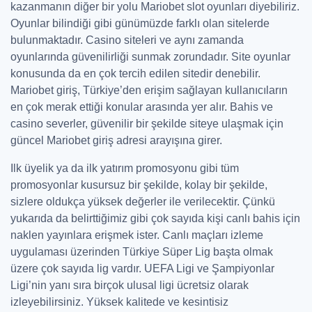
kazanmanın diğer bir yolu Mariobet slot oyunları diyebiliriz.
Oyunlar bilindiği gibi günümüzde farklı olan sitelerde
bulunmaktadır. Casino siteleri ve aynı zamanda
oyunlarında güvenilirliği sunmak zorundadır. Site oyunlar
konusunda da en çok tercih edilen sitedir denebilir.
Mariobet giriş, Türkiye’den erişim sağlayan kullanıcıların
en çok merak ettiği konular arasında yer alır. Bahis ve
casino severler, güvenilir bir şekilde siteye ulaşmak için
güncel Mariobet giriş adresi arayışına girer.
Ilk üyelik ya da ilk yatırım promosyonu gibi tüm
promosyonlar kusursuz bir şekilde, kolay bir şekilde,
sizlere oldukça yüksek değerler ile verilecektir. Çünkü
yukarıda da belirttiğimiz gibi çok sayıda kişi canlı bahis için
naklen yayınlara erişmek ister. Canlı maçları izleme
uygulaması üzerinden Türkiye Süper Lig başta olmak
üzere çok sayıda lig vardır. UEFA Ligi ve Şampiyonlar
Ligi’nin yanı sıra birçok ulusal ligi ücretsiz olarak
izleyebilirsiniz. Yüksek kalitede ve kesintisiz